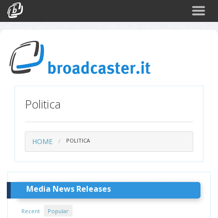
Back
CATEGORIES
Arte e Cultura
Sport
Turismo
Politica
Corporate
News
HOME
POLITICA
Politica
Scienza
Media News Releases
Recent
Popular