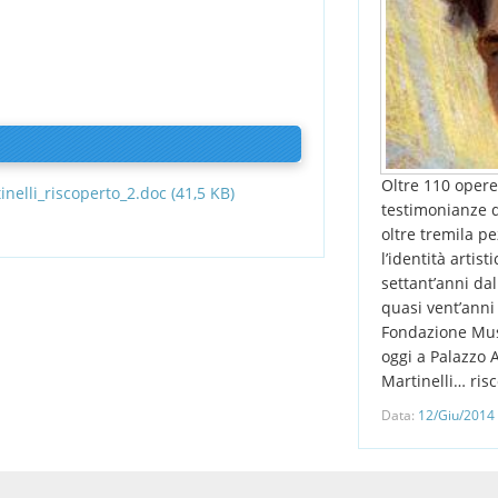
Oltre 110 opere,
nelli_riscoperto_2.doc (41,5 KB)
testimonianze d
oltre tremila p
l’identità artist
settant’anni da
quasi vent’anni 
Fondazione Mus
oggi a Palazzo A
Martinelli… risc
Data:
12/Giu/2014 