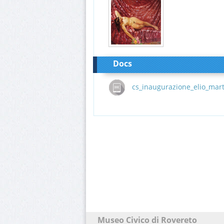
Docs
cs_inaugurazione_elio_marti
Museo Civico di Rovereto