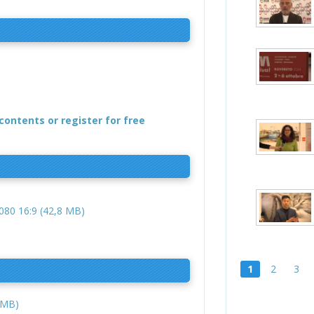
contents or register for free
80 16:9 (42,8 MB)
1
2
3
 MB)