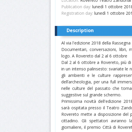
Location:
Rovereto Teatro Zandonai
Publication day:
lunedì 1 ottobre 201
Registration day:
lunedì 1 ottobre 20
Description
Al via l'edizione 2018 della Rassegn
Documentari, conversazioni, libri,
logo. A Rovereto dal 2 al 6 ottobre
Dal 2 al 6 ottobre a Rovereto, più d
in un intenso palinsesto: svariate le 
gli ambienti e le culture rappresen
dell’archeologia, per una full immersi
nelle culture del passato che torn
suggestive sul grande schermo.
Primissima novità dell'edizione 2018
sarà ospitata presso il Teatro Zando
Rovereto mette a disposizione del p
cittadino. Gli spettatori avranno la
giornaliere, il premio Città di Rovere