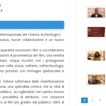
8
18
a Internazionale del Cinema Archeologico
 musica, nuove collaborazioni e un nuovo
i quaranta nuovissimi film si succederanno
nazioni di provenienza dei film, una ventina
tate, cinque incontri con i protagonisti
on nella storia, nell’arte, nell’archeologia,
ano presenti con immagini spettacolari e
: l'intera settimana della manifestazione
nai, una splendida cornice che la città di
ubblico, accogliendolo nel salotto buono
 possibilità di attribuire, con votazioni
1
2
3
to al film più gradito dal pubblico. Oltre al