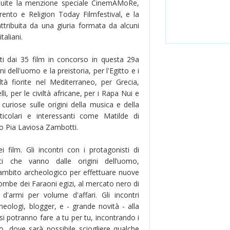
ibuite la menzione speciale CinemAMoRe,
rento e Religion Today Filmfestival, e la
tribuita da una giuria formata da alcuni
taliani.
ti dai 35 film in concorso in questa 29a
ni dell'uomo e la preistoria, per l'Egitto e i
tà fiorite nel Mediterraneo, per Grecia,
i, per le civiltà africane, per i Rapa Nui e
 curiose sulle origini della musica e della
ticolari e interessanti come Matilde di
o Pia Laviosa Zambotti.
film. Gli incontri con i protagonisti di
i che vanno dalle origini dell’uomo,
n ambito archeologico per effettuare nuove
tombe dei Faraoni egizi, al mercato nero di
 d'armi per volume d'affari. Gli incontri
heologi, blogger, e - grande novità - alla
i potranno fare a tu per tu, incontrando i
ro, dove sarà possibile sciogliere qualche