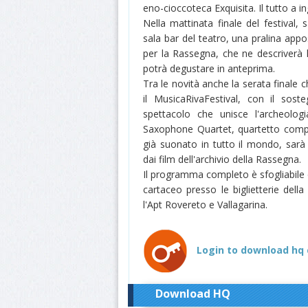
eno-cioccoteca Exquisita. Il tutto a i
Nella mattinata finale del festival,
sala bar del teatro, una pralina appo
per la Rassegna, che ne descriverà l
potrà degustare in anteprima.
Tra le novità anche la serata finale 
il MusicaRivaFestival, con il sos
spettacolo che unisce l'archeolog
Saxophone Quartet, quartetto compo
già suonato in tutto il mondo, sarà
dai film dell'archivio della Rassegna.
Il programma completo è sfogliabile on
cartaceo presso le biglietterie del
l'Apt Rovereto e Vallagarina.
Login to download hq 
Download HQ