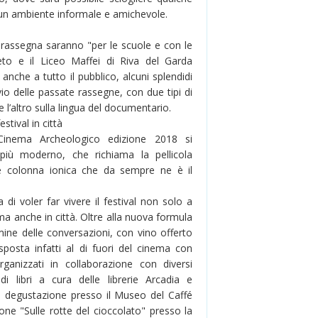
n un ambiente informale e amichevole.
 rassegna saranno "per le scuole e con le
eto e il Liceo Maffei di Riva del Garda
anche a tutto il pubblico, alcuni splendidi
vio delle passate rassegne, con due tipi di
l’altro sulla lingua del documentario.
estival in città
Cinema Archeologico edizione 2018 si
più moderno, che richiama la pellicola
e colonna ionica che da sempre ne è il
di voler far vivere il festival non solo a
ma anche in città. Oltre alla nuova formula
rmine delle conversazioni, con vino offerto
sposta infatti al di fuori del cinema con
rganizzati in collaborazione con diversi
di libri a cura delle librerie Arcadia e
n degustazione presso il Museo del Caffé
ne "Sulle rotte del cioccolato" presso la