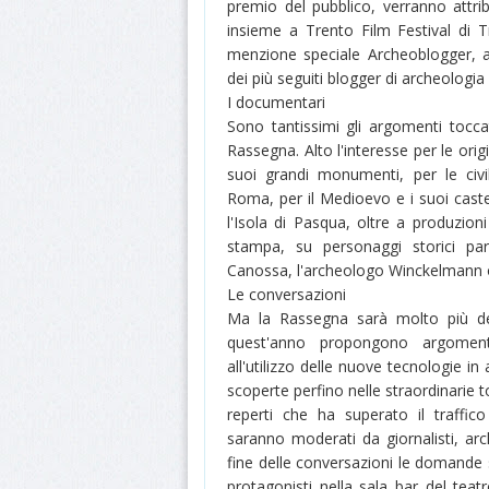
premio del pubblico, verranno attr
insieme a Trento Film Festival di T
menzione speciale Archeoblogger, at
dei più seguiti blogger di archeologia i
I documentari
Sono tantissimi gli argomenti tocca
Rassegna. Alto l'interesse per le origi
suoi grandi monumenti, per le civil
Roma, per il Medioevo e i suoi castell
l'Isola di Pasqua, oltre a produzioni
stampa, su personaggi storici par
Canossa, l'archeologo Winckelmann 
Le conversazioni
Ma la Rassegna sarà molto più dei 
quest'anno propongono argoment
all'utilizzo delle nuove tecnologie i
scoperte perfino nelle straordinarie 
reperti che ha superato il traffico
saranno moderati da giornalisti, arc
fine delle conversazioni le domande s
protagonisti nella sala bar del teat