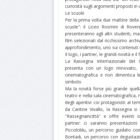
curiosità sugli argomenti proposti i
Le scuole
Per la prima volta due mattine della
scuole": il Liceo Rosmini di Rover
presenteranno agli altri studenti, ma 
film selezionati dal ricchissimo archi
approfondimento, uno sui contenuti e 
Il logo, i partner, le grandi novità e il f
La Rassegna Internazionale del 
presenta con un logo rinnovato, 
cinematografica e non dimentica l
simbolo.
Ma la novità forse più grande quella 
teatro e nella sala cinematografica, 
degli aperitivi coi protagonisti al te
da Cantine Vivallis, la Rassegna si 
"Rassegnaincittà" e offre eventi o
partner: ci saranno presentazioni 
Piccoloblu, un percorso guidato co
Bontadi, un percorso con degustazio