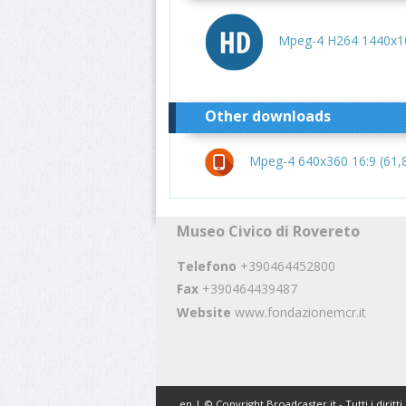
Mpeg-4 H264 1440x10
Other downloads
Mpeg-4 640x360 16:9 (61,
Museo Civico di Rovereto
Telefono
+390464452800
Fax
+390464439487
Website
www.fondazionemcr.it
en | © Copyright Broadcaster.it - Tutti i diritti 